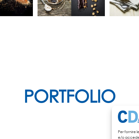
PORTFOLIO
Per fornire 
e/o accedere