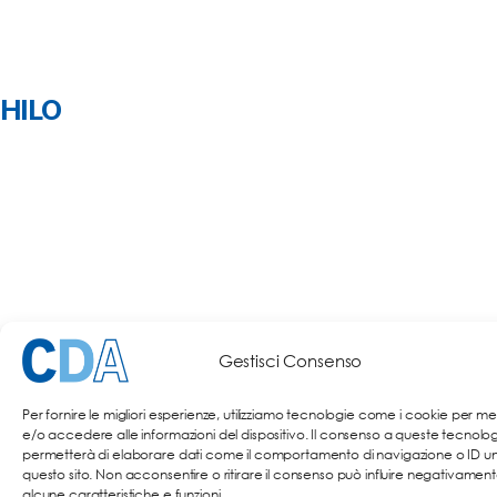
 HILO
Gestisci Consenso
© '24 CDA S.r.l. - Via Mosé Bianchi 4 - 20149 Milano - P.IVA
Per fornire le migliori esperienze, utilizziamo tecnologie come i cookie per m
06018020963 - All rights reserved.
e/o accedere alle informazioni del dispositivo. Il consenso a queste tecnolog
Privacy Policy
|
Cookie Policy
permetterà di elaborare dati come il comportamento di navigazione o ID uni
questo sito. Non acconsentire o ritirare il consenso può influire negativament
alcune caratteristiche e funzioni.