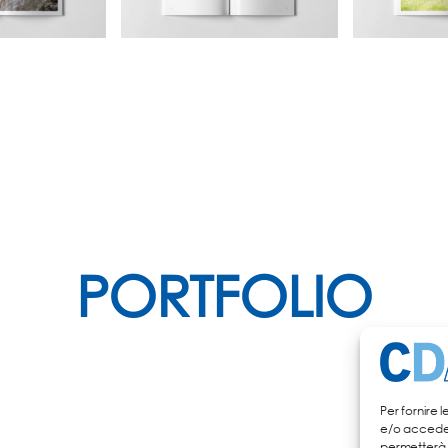
PORTFOLIO
Per fornire 
e/o accedere
permetterà 